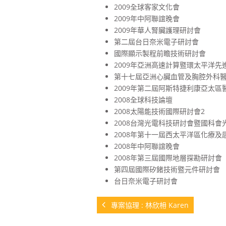
2009全球客家文化會
2009年中阿聯誼晚會
2009年華人腎臟護理研討會
第二屆台日奈米電子研討會
國際顯示製程前瞻技術研討會
2009年亞洲高速計算暨環太平洋先
第十七屆亞洲心臟血管及胸腔外科
2009年第二屆阿斯特捷利康亞太區
2008全球科技論壇
2008太陽能技術國際研討會2
2008台灣光電科技研討會暨國科
2008年第十一屆西太平洋區化療及
2008年中阿聯誼晚會
2008年第三屆國際地層探勘研討會
第四屆國際矽鍺技術暨元件研討會
台日奈米電子研討會
專案協理 : 林欣枏 Karen