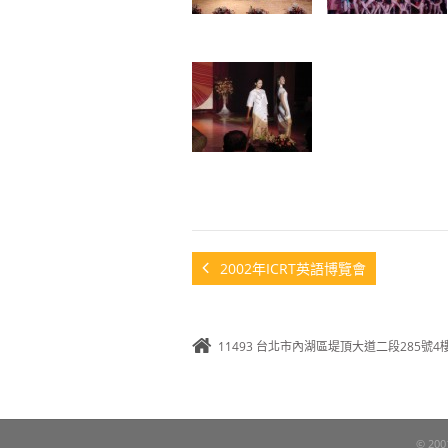
2002年ICRT英語博覽會
11493 台北市內湖區堤頂大道二段285號4
© 200