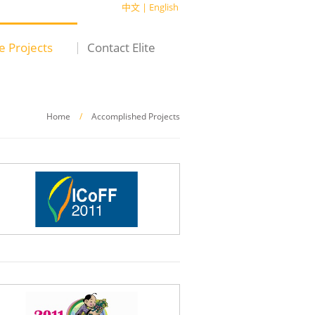
中文
|
English
te Projects
Contact Elite
Home
/
Accomplished Projects